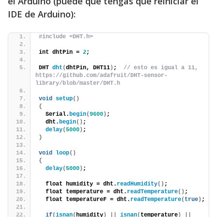
el Arduino (puede que tengas que reiniciar el
IDE de Arduino):
#include <DHT.h>
int dhtPin = 
2
;
DHT 
dht
(
dhtPin, DHT11
)
; 
 // esto es igual a 11, 
https://github.com/adafruit/DHT-sensor-
library/blob/master/DHT.h
void
setup
()
{
  Serial.
begin
(
9600
)
;
  dht.
begin
()
;
delay
(
5000
)
;
}
void
loop
()
{
delay
(
5000
)
;
  float humidity = dht.
readHumidity
()
;
  float temperature = dht.
readTemperature
()
;
  float temperatureF = dht.
readTemperature
(
true
)
;
if
(
isnan
(
humidity
)
||
isnan
(
temperature
)
||