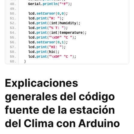
  Serial.
println
(
"°F"
)
;
  lcd.
setCursor
(
0
,
0
)
;
  lcd.
print
(
"H: "
)
;
  lcd.
print
((
int
)
humidity
)
;
  lcd.
print
(
"% T: "
)
;
  lcd.
print
((
int
)
temperature
)
;
  lcd.
print
(
"\xDF"
"C "
)
;
  lcd.
setCursor
(
0
,
1
)
;
  lcd.
print
(
"HI: "
)
;
  lcd.
print
(
hic
)
;
  lcd.
print
(
"\xDF"
"C "
)
;
}
Explicaciones
generales del código
fuente de la estación
del Clima con Arduino