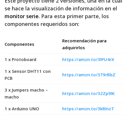
Este proyecto tiene 2 versiones, una en la cual
se hace la visualización de información en el
monitor serie
. Para esta primer parte, los
componentes requeridos son:
Recomendación para
Componentes
adquirirlos
1 x Protoboard
https://amzn.to/3lPU4rX
1 x Sensor DHT11 con
https://amzn.to/379rBbZ
PCB
3 x Jumpers macho –
https://amzn.to/32Zp9lK
macho
1 x Arduino UNO
https://amzn.to/3kRInzT