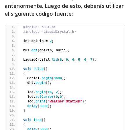
anteriormente. Luego de esto, deberás utilizar
el siguiente código fuente:
#include <DHT.h>
#include <LiquidCrystal.h>
int dhtPin = 
2
;
DHT 
dht
(
dhtPin, DHT11
)
;
LiquidCrystal 
lcd
(
8
, 
9
, 
4
, 
5
, 
6
, 
7
)
;
void
setup
()
{
  Serial.
begin
(
9600
)
;
  dht.
begin
()
;
  lcd.
begin
(
16
, 
2
)
;
  lcd.
setCursor
(
0
,
0
)
;
  lcd.
print
(
"Weather Station"
)
;
delay
(
5000
)
;
}
void
loop
()
{
delay
(
5000
)
;