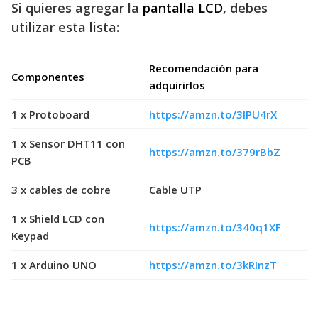
Si quieres agregar la
pantalla LCD
, debes
utilizar esta lista:
Recomendación para
Componentes
adquirirlos
1 x Protoboard
https://amzn.to/3lPU4rX
1 x Sensor DHT11 con
https://amzn.to/379rBbZ
PCB
3 x cables de cobre
Cable UTP
1 x Shield LCD con
https://amzn.to/340q1XF
Keypad
1 x Arduino UNO
https://amzn.to/3kRInzT