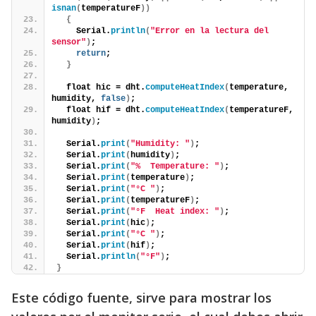
isnan
(
temperatureF
))
{
    Serial.
println
(
"Error en la lectura del 
sensor"
)
;
return
;
}
  float hic = dht.
computeHeatIndex
(
temperature, 
humidity, 
false
)
;
  float hif = dht.
computeHeatIndex
(
temperatureF, 
humidity
)
;  
  Serial.
print
(
"Humidity: "
)
;
  Serial.
print
(
humidity
)
;
  Serial.
print
(
"%  Temperature: "
)
;
  Serial.
print
(
temperature
)
;
  Serial.
print
(
"°C "
)
;
  Serial.
print
(
temperatureF
)
;
  Serial.
print
(
"°F  Heat index: "
)
;
  Serial.
print
(
hic
)
;
  Serial.
print
(
"°C "
)
;
  Serial.
print
(
hif
)
;
  Serial.
println
(
"°F"
)
;  
}
Este código fuente, sirve para mostrar los