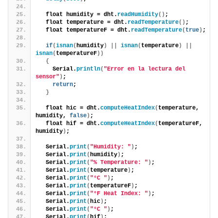
  float humidity = dht.
readHumidity
()
;
  float temperature = dht.
readTemperature
()
;
  float temperatureF = dht.
readTemperature
(
true
)
;
if
(
isnan
(
humidity
)
||
isnan
(
temperature
)
||
isnan
(
temperatureF
))
{
    Serial.
println
(
"Error en la lectura del 
sensor"
)
;
return
;
}
  float hic = dht.
computeHeatIndex
(
temperature, 
humidity, 
false
)
;
  float hif = dht.
computeHeatIndex
(
temperatureF, 
humidity
)
;
  Serial.
print
(
"Humidity: "
)
;
  Serial.
print
(
humidity
)
;
  Serial.
print
(
"% Temperature: "
)
;
  Serial.
print
(
temperature
)
;
  Serial.
print
(
"°C "
)
;
  Serial.
print
(
temperatureF
)
;
  Serial.
print
(
"°F Heat Index: "
)
;
  Serial.
print
(
hic
)
;
  Serial.
print
(
"°C "
)
;
  Serial.
print
(
hif
)
;