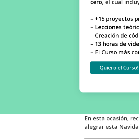
cero
, el cual inclu
–
+15 proyectos p
–
Lecciones teóri
–
Creación de cód
–
13 horas de vid
–
El Curso más co
¡Quiero el Curso!
En esta ocasión, re
alegrar esta Navida