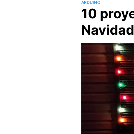
ARDUINO
10 proy
Navida