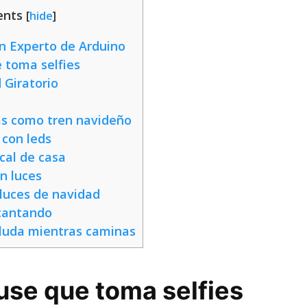
ents
[
hide
]
n Experto de Arduino
 toma selfies
 Giratorio
as como tren navideño
 con leds
cal de casa
n luces
 luces de navidad
cantando
luda mientras caminas
use que toma selfies