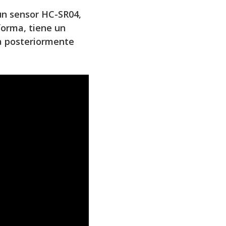
 un sensor HC-SR04,
forma, tiene un
ra posteriormente