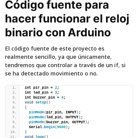
Código fuente para
hacer funcionar el reloj
binario con Arduino
El código fuente de este proyecto es
realmente sencillo, ya que únicamente,
tendremos que controlar a través de un if, si
se ha detectado movimiento o no.
int pir_pin = 
2
;
int led_pin = 
3
;
int buzzer_pin = 
4
;
void
setup
()
{
pinMode
(
pir_pin, INPUT
)
;
pinMode
(
led_pin, OUTPUT
)
;
pinMode
(
buzzer_pin, OUTPUT
)
;
  Serial.
begin
(
9600
)
;
}
void
loop
()