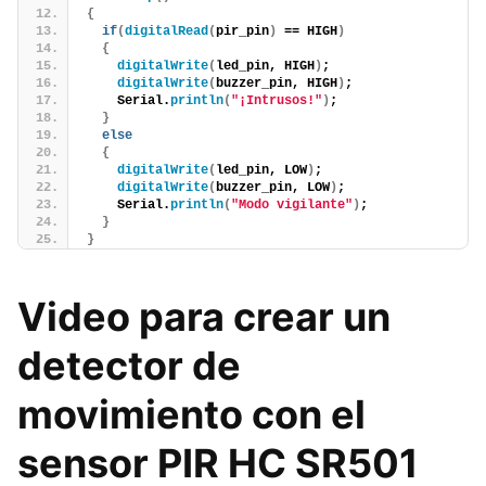
{
if
(
digitalRead
(
pir_pin
)
 == HIGH
)
{
digitalWrite
(
led_pin, HIGH
)
;
digitalWrite
(
buzzer_pin, HIGH
)
;
    Serial.
println
(
"¡Intrusos!"
)
;
}
else
{
digitalWrite
(
led_pin, LOW
)
;
digitalWrite
(
buzzer_pin, LOW
)
;
    Serial.
println
(
"Modo vigilante"
)
;
}
}
Video para crear un
detector de
movimiento con el
sensor PIR HC SR501