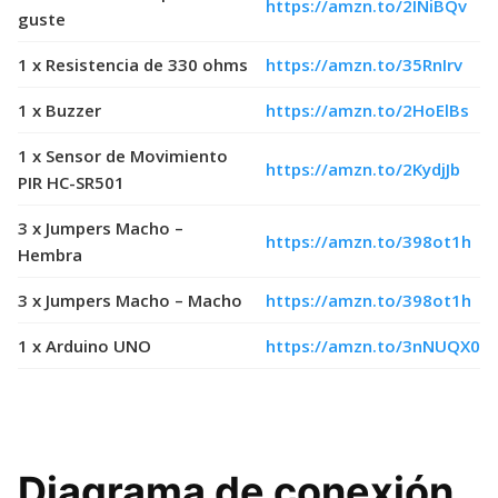
https://amzn.to/2INiBQv
guste
1 x Resistencia de 330 ohms
https://amzn.to/35RnIrv
1 x Buzzer
https://amzn.to/2HoElBs
1 x Sensor de Movimiento
https://amzn.to/2KydjJb
PIR HC-SR501
3 x Jumpers Macho –
https://amzn.to/398ot1h
Hembra
3 x Jumpers Macho – Macho
https://amzn.to/398ot1h
1 x Arduino UNO
https://amzn.to/3nNUQX0
Diagrama de conexión